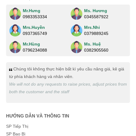
Mr.Hưng
Ms. Hương
0983353334
0345587922
Mrs.Huyền
Mrs.Nhi
0937365749
0379889245
Mr.Hùng
Ms. Huệ
0796234088
0382905560
Chúng tôi không thực hiện bất kì yêu cầu nâng giá, kê giá
từ phía khách hàng và nhân viên.
We will not do any requests to raise prices, adjust prices from
both the customer and the staff
HƯỚNG DẪN VÀ THÔNG TIN
SP Tiếp Thị
SP Bao Bì