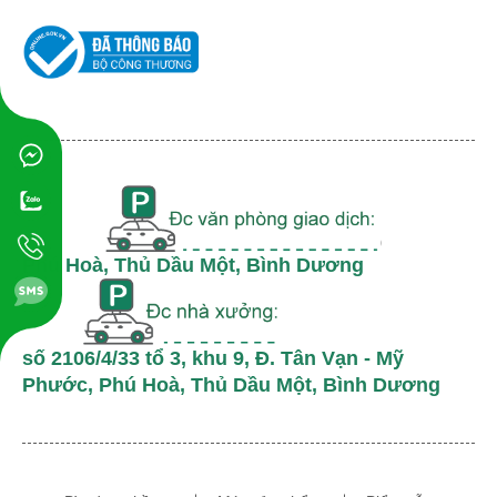
Phú Hoà, Thủ Dầu Một, Bình Dương
số 2106/4/33 tổ 3, khu 9, Đ. Tân Vạn - Mỹ
Phước, Phú Hoà, Thủ Dầu Một, Bình Dương