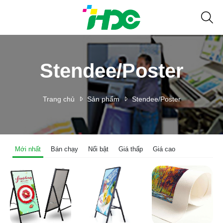
Stendee/Poster
Trang chủ
Sản phẩm
Stendee/Poster
Mới nhất
Bán chạy
Nổi bật
Giá thấp
Giá cao