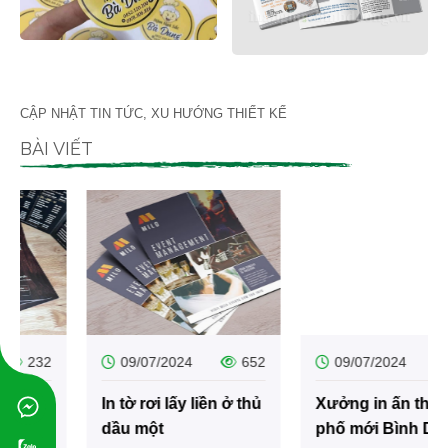
In bìa đựng hồ sơ bình dương
28/06/2024
630
In bìa còng lưu mẫu Bình Dương
CẬP NHẬT TIN TỨC, XU HƯỚNG THIẾT KẾ
BÀI VIẾT
27/06/2024
522
In bì thư giá rẻ bình dương
21/06/2024
489
In giấy hướng dẫn sử dụng sản phẩm
20/06/2024
892
09/07/2024
652
09/07/2024
535
In menu bìa cứng
In tờ rơi lấy liền ở thủ
Xưởng in ấn thành
dầu một
phố mới Bình Dương
06/06/2026
81