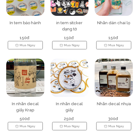
In tem bảo hành
in tem sitcker
Nhãn dán chai lọ
dạng tờ
150đ
150đ
150đ
Mua Ngay
Mua Ngay
Mua Ngay
In nhãn decal
In nhãn decal
Nhãn decal nhựa
giấy Krap
giấy
500đ
250đ
300đ
Mua Ngay
Mua Ngay
Mua Ngay