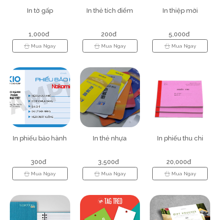
In tờ gấp
In thẻ tích điểm
In thiệp mời
1,000đ
200đ
5,000đ
Mua Ngay
Mua Ngay
Mua Ngay
In phiếu bảo hành
In thẻ nhựa
In phiếu thu chi
300đ
3,500đ
20,000đ
Mua Ngay
Mua Ngay
Mua Ngay