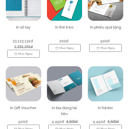
In sổ tay
In thẻ treo
In phiếu quà tặng
23,123,131đ
200đ
500đ
1,231,231đ
Mua Ngay
Mua Ngay
Mua Ngay
In Gift Voucher
In bìa đựng tài
In folder
liệu
500đ
4,450đ
4,500đ
4,450đ
4,500đ
Mua Ngay
Mua Ngay
Mua Ngay