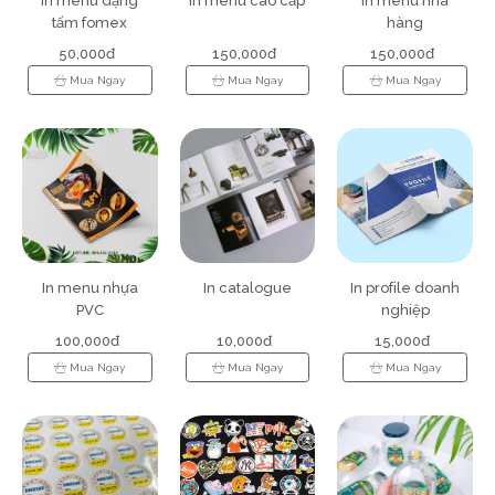
In menu dạng
In menu cao cấp
In menu nhà
tấm fomex
hàng
50,000đ
150,000đ
150,000đ
Mua Ngay
Mua Ngay
Mua Ngay
In menu nhựa
In catalogue
In profile doanh
PVC
nghiệp
100,000đ
10,000đ
15,000đ
Mua Ngay
Mua Ngay
Mua Ngay