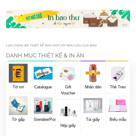
LỰA CHỌN GÓI THIẾT KẾ PHÙ HỢP VỚI NHU CẦU CỦA BẠN
DANH MỤC THIẾT KẾ & IN ẤN
Catalogue
Gift
Nhãn dán
Thẻ Treo
Sổ tay
Voucher
(note)
Stendee/Poster
Túi giấy
Biểu mẫu
Hộp giấy
Thẻ nhựa