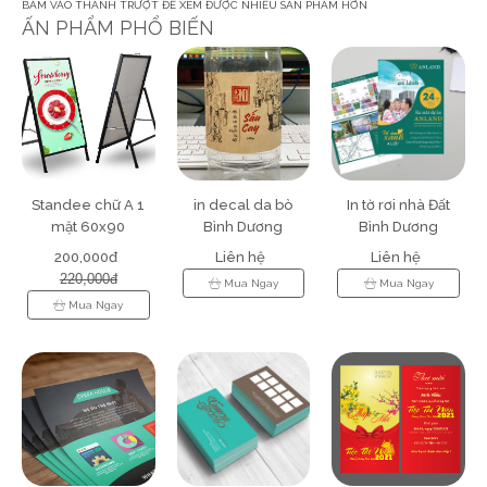
BẤM VÀO THANH TRƯỢT ĐỂ XEM ĐƯỢC NHIỀU SẢN PHẨM HƠN
ẤN PHẨM PHỔ BIẾN
Standee chữ A 1
in decal da bò
In tờ rơi nhà Đất
mặt 60x90
Bình Dương
Bình Dương
200,000đ
Liên hệ
Liên hệ
220,000đ
Mua Ngay
Mua Ngay
Mua Ngay