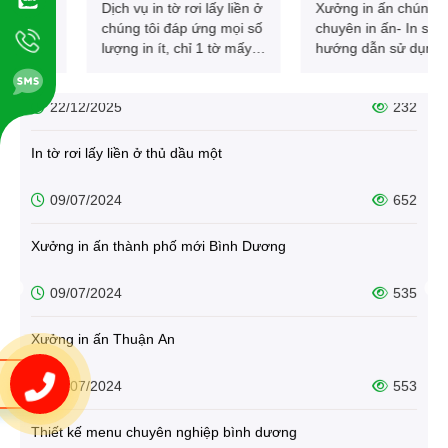
Dịch vụ in tờ rơi lấy liền ở
Xưởng in ấn chúng tôi
chúng tôi đáp ứng mọi số
chuyên in ấn- In sách
Menu nhựa mỏng chống nước
lượng in ít, chỉ 1 tờ mấy
hướng dẫn sử dụng sản
chục tờ, và số lượng
phẩm , in tờ hướng dẫn
22/12/2025
232
nhiều lấy trong ngày.
sử dụng sản phẩm, in
Đảm bảo chất lượng in
biểu mẫu 1 liên – 2 liên –
In tờ rơi lấy liền ở thủ dầu một
chuyên nghiệp. IN
3 liên,.. sổ tay, phiếu bảo
CHUYÊN NGHIỆP TRÊN
hành - In tem nhãn dán
MÁY IN NHANH CÔNG
các loại: nhãn thực phẩm,
09/07/2024
652
NGHIỆP
mỹ phẩm, hóa chất, tem
dán hộp, thùng, chai lọ,
Xưởng in ấn thành phố mới Bình Dương
tem cảnh báo, tem bảo
hành, tem điện máy... - In
09/07/2024
535
bao bì : hộp giấy, túi giấy,
bì thư, thùng catton, in
hiflex khổ lớn, in PP,
Xưởng in ấn Thuận An
decal khổ lớn…- In tem
nhãn dán các loại: nhãn
09/07/2024
553
thực phẩm, mỹ phẩm,
hóa chất, tem dán hộp,
Thiết kế menu chuyên nghiệp bình dương
thùng, chai lọ, tem cảnh
báo, tem bảo hành, tem