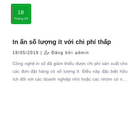
18
Tháng 05
In ấn số lượng ít với chi phí thấp
18/05/2019 |
Đăng bởi admin
Công nghệ in số đã giảm thiểu được chi phí sản xuất cho
các đơn đặt hàng có số lượng ít. Điều này đặc biệt hữu
ích đối với các doanh nghiệp nhỏ hoặc các nhóm có nhu
cầu in ấn những sản phẩm với số lượng nhỏ như danh
thiếp, tờ rơi, hoặc biểu mẫu.