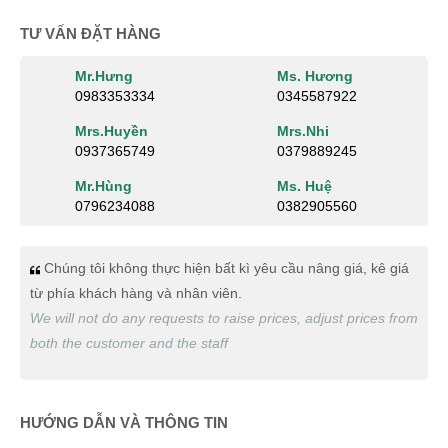
TƯ VẤN ĐẶT HÀNG
Mr.Hưng
Ms. Hương
0983353334
0345587922
Mrs.Huyền
Mrs.Nhi
0937365749
0379889245
Mr.Hùng
Ms. Huệ
0796234088
0382905560
Chúng tôi không thực hiện bất kì yêu cầu nâng giá, kê giá
từ phía khách hàng và nhân viên.
We will not do any requests to raise prices, adjust prices from
both the customer and the staff
HƯỚNG DẪN VÀ THÔNG TIN