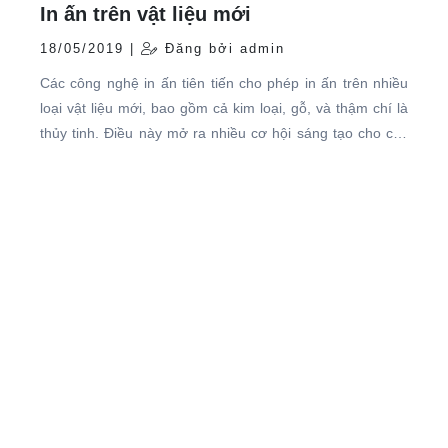
In ấn trên vật liệu mới
18/05/2019 |
Đăng bởi admin
Các công nghệ in ấn tiên tiến cho phép in ấn trên nhiều
loại vật liệu mới, bao gồm cả kim loại, gỗ, và thậm chí là
thủy tinh. Điều này mở ra nhiều cơ hội sáng tạo cho các
doanh nghiệp muốn tạo ra sản phẩm quảng cáo hoặc
marketing độc đáo.