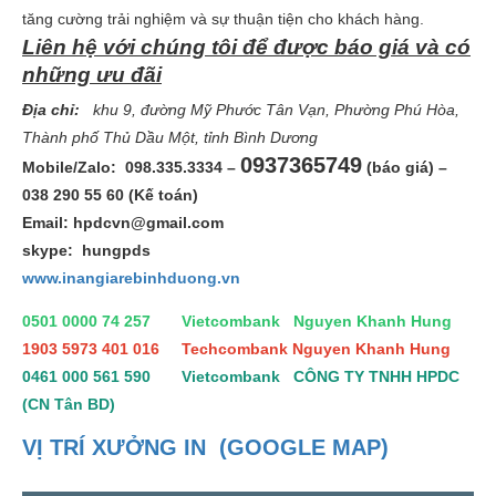
tăng cường trải nghiệm và sự thuận tiện cho khách hàng.
Liên hệ với chúng tôi để được báo giá và có
những ưu đãi
Địa chỉ:
khu 9, đường Mỹ Phước Tân Vạn, Phường Phú Hòa,
Thành phố Thủ Dầu Một, tỉnh Bình Dương
0937365749
Mobile/Zalo: 098.335.3334 –
(báo giá) –
038 290 55 60 (Kế toán)
Email:
hpdcvn@gmail.com
skype: hungpds
www.inangiarebinhduong.vn
0501 0000 74 257 Vietcombank Nguyen Khanh Hung
1903 5973 401 016 Techcombank Nguyen Khanh Hung
0461 000 561 590 Vietcombank CÔNG TY TNHH HPDC
(CN Tân BD)
VỊ TRÍ XƯỞNG IN (GOOGLE MAP)