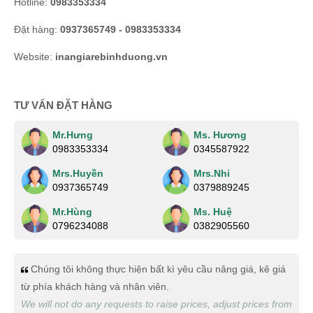
Hotline:
0983353334
Đặt hàng:
0937365749 - 0983353334
Website:
inangiarebinhduong.vn
TƯ VẤN ĐẶT HÀNG
Mr.Hưng
Ms. Hương
0983353334
0345587922
Mrs.Huyền
Mrs.Nhi
0937365749
0379889245
Mr.Hùng
Ms. Huệ
0796234088
0382905560
Chúng tôi không thực hiện bất kì yêu cầu nâng giá, kê giá
từ phía khách hàng và nhân viên.
We will not do any requests to raise prices, adjust prices from