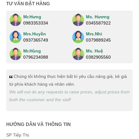
TƯ VẤN ĐẶT HÀNG
Lương Văn Hồ
(0483401101)
vừa đặt mua
In catalogue
Mr.Hưng
Ms. Hương
0983353334
0345587922
Nguyễn Bích Ngọc
(0928377251)
vừa đặt mua
In
catalogue
Mrs.Huyền
Mrs.Nhi
0937365749
0379889245
Quang Khang
(0425352846)
vừa đặt mua
In catalogue
Mr.Hùng
Ms. Huệ
Quốc Việt
(0357194752)
vừa đặt mua
In catalogue
0796234088
0382905560
Ngọc Diệp
(0752680273)
vừa đặt mua
In catalogue
Chúng tôi không thực hiện bất kì yêu cầu nâng giá, kê giá
Quang Thành
(0741573689)
vừa đặt mua
In catalogue
từ phía khách hàng và nhân viên.
Ánh Hồng
(0986861850)
vừa đặt mua
In catalogue
We will not do any requests to raise prices, adjust prices from
both the customer and the staff
Phú Quý
(0784344514)
vừa đặt mua
In catalogue
Thiên Nhân
(0680463217)
vừa đặt mua
In catalogue
HƯỚNG DẪN VÀ THÔNG TIN
Nguyễn Minh Hiếu
(0375427691)
vừa đặt mua
In
catalogue
SP Tiếp Thị