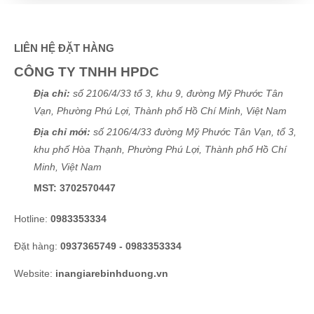
Thành Công
(0640842003)
vừa đặt mua
In catalogue
Trung Đức
(0449127350)
vừa đặt mua
In catalogue
LIÊN HỆ ĐẶT HÀNG
Nguyễn Phước Thành
(0330341281)
vừa đặt mua
In
CÔNG TY TNHH HPDC
catalogue
Địa chỉ:
số 2106/4/33 tổ 3, khu 9, đường Mỹ Phước Tân
Hoàng Trung Nhân
(0848840322)
vừa đặt mua
In
Vạn, Phường Phú Lợi, Thành phố Hồ Chí Minh, Việt Nam
catalogue
Địa chỉ mới:
số 2106/4/33 đường Mỹ Phước Tân Vạn, tổ 3,
Đinh Văn Thăng
(0702416325)
vừa đặt mua
In catalogue
khu phố Hòa Thạnh, Phường Phú Lợi, Thành phố Hồ Chí
Minh, Việt Nam
Cẩm Tú
(0910751416)
vừa đặt mua
In catalogue
MST: 3702570447
Thúy Hằng
(0249124033)
vừa đặt mua
In catalogue
Hotline:
0983353334
Phi Pha Nguyễn
(0639313653)
vừa đặt mua
In catalogue
Đặt hàng:
0937365749 - 0983353334
Đức Phan
(0291406206)
vừa đặt mua
In catalogue
Website:
inangiarebinhduong.vn
Thạnh Võ
(0556083305)
vừa đặt mua
In catalogue
Xuân Hương
(0235241168)
vừa đặt mua
In catalogue