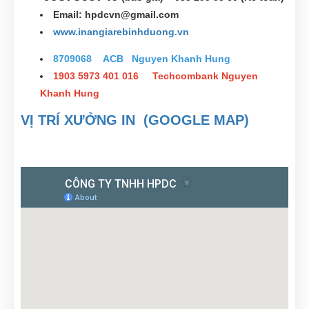
Email:
hpdcvn@gmail.com
www.inangiarebinhduong.vn
8709068 ACB Nguyen Khanh Hung
1903 5973 401 016 Techcombank Nguyen
Khanh Hung
VỊ TRÍ XƯỞNG IN (GOOGLE MAP)
Minh Tân
(0719548126)
vừa đặt mua
In catalogue