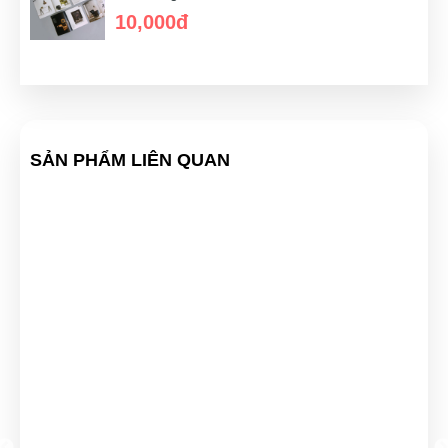
Gia Bảo
(0634718515)
vừa đặt mua
In catalogue
10,000đ
Nguyễn Hoàng Long
(0143467631)
vừa đặt mua
In
catalogue
Thúy Liễu
(0342202653)
vừa đặt mua
In catalogue
Diệp Huyền
(0640587863)
vừa đặt mua
In catalogue
SẢN PHẨM LIÊN QUAN
Thảo Liên
(0144034942)
vừa đặt mua
In catalogue
Hoàng Ngân
(0129279563)
vừa đặt mua
In catalogue
Cao Văn Hùng
(0256680764)
vừa đặt mua
In catalogue
Đăng Khôi
(0797360736)
vừa đặt mua
In catalogue
Nguyễn Chí Tâm
(0861373200)
vừa đặt mua
In catalogue
Tạ Quang Hòa
(0751034248)
vừa đặt mua
In catalogue
Tuyến Nguyễn
(0223468219)
vừa đặt mua
In catalogue