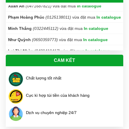
Phạm Hoàng Phúc
(0125138011)
vừa đặt mua
In catalogue
Minh Thắng
(0322445112)
vừa đặt mua
In catalogue
Như Quỳnh
(0650359773)
vừa đặt mua
In catalogue
Lại Thị Nhàn
(0489410417)
vừa đặt mua
In catalogue
Tuyết Trang
(0756233090)
vừa đặt mua
In catalogue
CAM KẾT
Diệu Liên
(0633594905)
vừa đặt mua
In catalogue
Tuấn Anh
(0796469395)
vừa đặt mua
In catalogue
Chất lượng tốt nhất
Huyền Trang
(0651958953)
vừa đặt mua
In catalogue
Cực kì hợp túi tiền của khách hàng
Nguyễn Thị Ngọc Nhi
(0305931700)
vừa đặt mua
In
catalogue
Dịch vụ chuyên nghiệp 24/7
Lê Chí Trung
(0869702813)
vừa đặt mua
In catalogue
Văn Chí Tâm
(0161937695)
vừa đặt mua
In catalogue