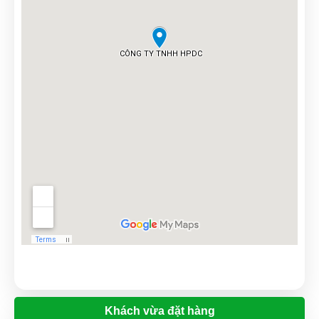
Minh Quân Hoàng
(0417151949)
vừa đặt mua
In catalogue
Kim Anh
(0757546648)
vừa đặt mua
In catalogue
Nguyễn Đông
(0689284765)
vừa đặt mua
In catalogue
Thanh Tâm
(0279190213)
vừa đặt mua
In catalogue
Nguyễn Phước Đạt
(0935054001)
vừa đặt mua
In
catalogue
Anh Minh
(0843052162)
vừa đặt mua
In catalogue
Tuyền
(0500281429)
vừa đặt mua
In catalogue
Vũ Hoàng
(0949378703)
vừa đặt mua
In catalogue
Xuân Hồng
(0969902285)
vừa đặt mua
In catalogue
Hoàng Thành
(0504568466)
vừa đặt mua
In catalogue
Xuân An
(0471687821)
vừa đặt mua
In catalogue
Khách vừa đặt hàng