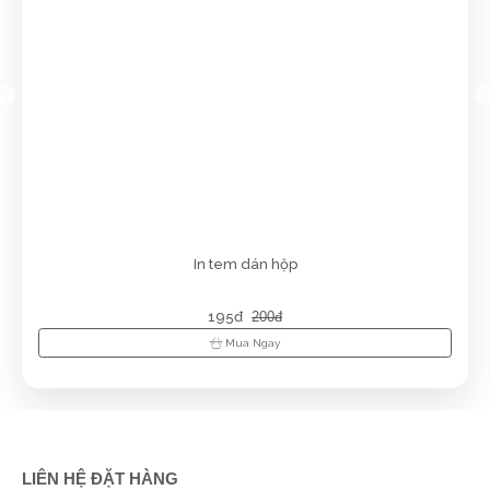
Tuyết Trang
(0182685750)
vừa đặt mua
In thẻ nhựa
Ngọc Anh Trần
(0568921765)
vừa đặt mua
In thẻ nhựa
Trần Hiền
(0365639727)
vừa đặt mua
In thẻ nhựa
Cẩm Tú
(0772619380)
vừa đặt mua
In thẻ nhựa
Lương Văn Hồ
(0133266535)
vừa đặt mua
In thẻ nhựa
Quốc Việt
(0451953677)
vừa đặt mua
In thẻ nhựa
In tem dán hộp
Tạ Quang Hòa
(0431911523)
vừa đặt mua
In thẻ nhựa
195đ
200đ
Phú Quý
(0281317226)
vừa đặt mua
In thẻ nhựa
Mua Ngay
Trực Đặng
(0180956026)
vừa đặt mua
In thẻ nhựa
Xuân An
(0991861331)
vừa đặt mua
In thẻ nhựa
Thanh
(0527054168)
vừa đặt mua
In thẻ nhựa
LIÊN HỆ ĐẶT HÀNG