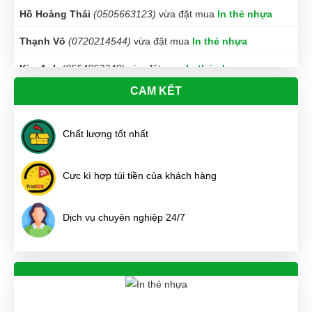
Hồ Hoàng Thái
(0505663123)
vừa đặt mua
In thẻ nhựa
Thạnh Võ
(0720214544)
vừa đặt mua
In thẻ nhựa
Kim Anh
(0554853348)
vừa đặt mua
In thẻ nhựa
CAM KẾT
Nguyễn Tùng Dương
(0475804603)
vừa đặt mua
In thẻ
nhựa
Chất lượng tốt nhất
Thanh Bình
(0345003395)
vừa đặt mua
In thẻ nhựa
Văn Chí Tâm
(0404150852)
vừa đặt mua
In thẻ nhựa
Cực kì hợp túi tiền của khách hàng
Hoàng Ngân
(0552196402)
vừa đặt mua
In thẻ nhựa
Dịch vụ chuyên nghiệp 24/7
Như Ý Nguyễn
(0514057484)
vừa đặt mua
In thẻ nhựa
Công Định
(0919714466)
vừa đặt mua
In thẻ nhựa
Đức Phan
(0506691552)
vừa đặt mua
In thẻ nhựa
Thúy Nga
(0484528810)
vừa đặt mua
In thẻ nhựa