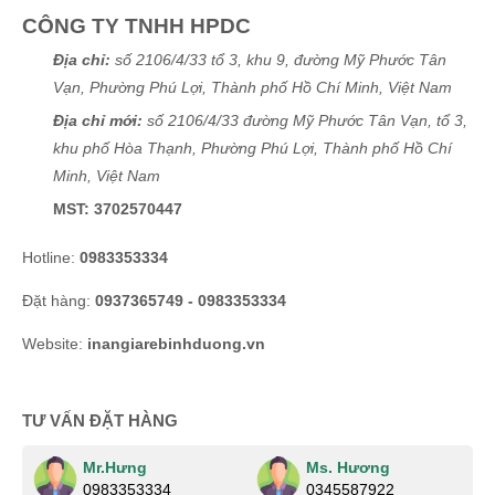
Lại Thị Nhàn
(0644351820)
vừa đặt mua
In thẻ nhựa
CÔNG TY TNHH HPDC
Phạm Thái Vũ
(0680424163)
vừa đặt mua
In thẻ nhựa
Địa chỉ:
số 2106/4/33 tổ 3, khu 9, đường Mỹ Phước Tân
Vạn, Phường Phú Lợi, Thành phố Hồ Chí Minh, Việt Nam
Thiên Nhân
(0662475538)
vừa đặt mua
In thẻ nhựa
Địa chỉ mới:
số 2106/4/33 đường Mỹ Phước Tân Vạn, tổ 3,
Hải Thương
(0216168974)
vừa đặt mua
In thẻ nhựa
khu phố Hòa Thạnh, Phường Phú Lợi, Thành phố Hồ Chí
Minh, Việt Nam
Nguyễn Hoàng Long
(0949857996)
vừa đặt mua
In thẻ
nhựa
MST: 3702570447
Xuân Hương
(0377468105)
vừa đặt mua
In thẻ nhựa
Hotline:
0983353334
Xuân Hồng
(0132515605)
vừa đặt mua
In thẻ nhựa
Đặt hàng:
0937365749 - 0983353334
Thảo Trương
(0602852030)
vừa đặt mua
In thẻ nhựa
Website:
inangiarebinhduong.vn
Nguyễn Phước Đạt
(0713303845)
vừa đặt mua
In thẻ nhựa
TƯ VẤN ĐẶT HÀNG
Duyên Phan
(0693761066)
vừa đặt mua
In thẻ nhựa
Thái Quý
(0913934152)
vừa đặt mua
In thẻ nhựa
Mr.Hưng
Ms. Hương
0983353334
0345587922