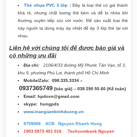
Thẻ nhựa PVC 3 lớp
:
Đây là loại thẻ có giá thành
khá rẻ, nhưng chất lượng thẻ kém và dễ bị nhòe khi
thường xuyên tiếp xúc với nước. Để sản xuất loại thẻ
này người ta dùng máy ép nhiệt để ép 3 lớp thẻ lại với
nhau.
Liên hệ với chúng tôi để được báo giá và
có những ưu đãi
Địa chỉ:
2106/4/33 đường Mỹ Phước Tân Vạn, tổ 3,
khu 9, phường Phú Lợi, thành phố Hồ Chí Minh
Mobile/Zalo: 098.335.3334 –
0937365749
(báo giá) – 038 290 55 60 (Kế toán)
Email:
hpdcvn@gmail.com
skype: hungpds
www.inangiarebinhduong.vn
8709068 ACB Nguyen Khanh Hung
1903 5973 401 016 Techcombank Nguyen