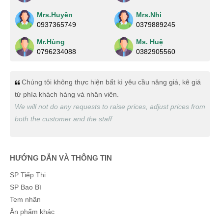
Phi Pha Nguyễn
(0217493287)
vừa đặt mua
In thẻ nhựa
Mrs.Huyền
Mrs.Nhi
Anh Minh
0937365749
(0353337982)
vừa đặt mua
In thẻ nhựa
0379889245
Mr.Hùng
Ms. Huệ
Thạch Lê
(0985994810)
vừa đặt mua
In thẻ nhựa
0796234088
0382905560
Tuyến Nguyễn
(0582989861)
vừa đặt mua
In thẻ nhựa
Thanh Việt
Chúng tôi không thực hiện bất kì yêu cầu nâng giá, kê giá
(0550412679)
vừa đặt mua
In thẻ nhựa
từ phía khách hàng và nhân viên.
Phạm Hoàng Phúc
(0564740725)
vừa đặt mua
In thẻ nhựa
We will not do any requests to raise prices, adjust prices from
both the customer and the staff
Thúy Hằng
(0920383422)
vừa đặt mua
In thẻ nhựa
Thiên Phước
(0518799155)
vừa đặt mua
In thẻ nhựa
HƯỚNG DẪN VÀ THÔNG TIN
Lan Chi Trần
(0702909069)
vừa đặt mua
In thẻ nhựa
SP Tiếp Thị
Ngọc Thanh Bùi
(0269235395)
vừa đặt mua
In thẻ nhựa
SP Bao Bì
Xuân
(0823183961)
vừa đặt mua
In thẻ nhựa
Tem nhãn
Ấn phẩm khác
Thúy Liễu
(0976140346)
vừa đặt mua
In thẻ nhựa