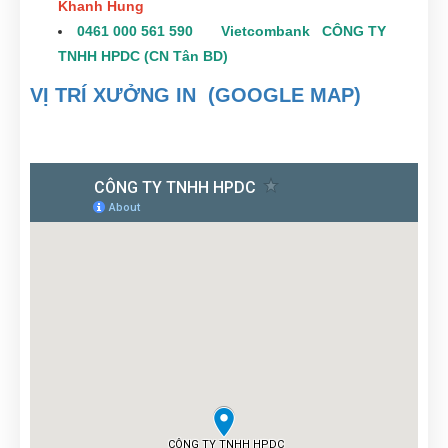
Khanh Hung
0461 000 561 590 Vietcombank CÔNG TY
TNHH HPDC (CN Tân BD)
VỊ TRÍ XƯỞNG IN (GOOGLE MAP)
Thúy Liễu
(0976140346)
vừa đặt mua
In thẻ nhựa
Hoàng Thành
(0821951440)
vừa đặt mua
In thẻ nhựa
Tuấn Anh
(0353785819)
vừa đặt mua
In thẻ nhựa