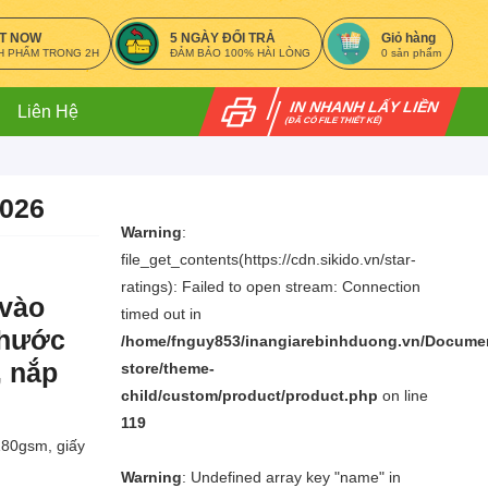
NT NOW
5 NGÀY ĐỔI TRẢ
Giỏ hàng
H PHẨM TRONG 2H
ĐẢM BẢO 100% HÀI LÒNG
0
sản phẩm
IN NHANH LẤY LIỀN
Liên Hệ
(ĐÃ CÓ FILE THIẾT KẾ)
2026
Warning
:
file_get_contents(https://cdn.sikido.vn/star-
ratings): Failed to open stream: Connection
 vào
timed out in
thước
/home/fnguy853/inangiarebinhduong.vn/Docume
, nắp
store/theme-
child/custom/product/product.php
on line
119
180gsm, giấy
Warning
: Undefined array key "name" in