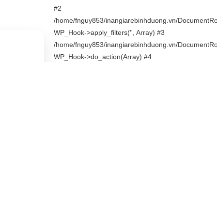
#2
/home/fnguy853/inangiarebinhduong.vn/DocumentRoot
WP_Hook->apply_filters('', Array) #3
/home/fnguy853/inangiarebinhduong.vn/DocumentRoo
WP_Hook->do_action(Array) #4
/home/fnguy853/inangiarebinhduong.vn/DocumentRo
store/sicommerce/product_detail_layout_two.php(59)
do_action('product_detail_...', Object(stdClass))
#5
/home/fnguy853/inangiarebinhduong.vn/DocumentRoot/
include('/home/fnguy853/...') #6
/home/fnguy853/inangiarebinhduong.vn/DocumentRoot
plugin::partial('sicommerce', 'product_detail_...',
'', false) #7
/home/fnguy853/inangiarebinhduong.vn/DocumentRoo
detail.php(9): Prd::template('product_detail_...')
#8
/home/fnguy853/inangiarebinhduong.vn/DocumentRoot