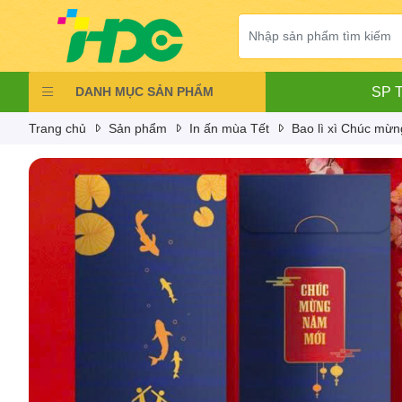
DANH MỤC SẢN PHẨM
SP T
Trang chủ
Sản phẩm
In ấn mùa Tết
Bao lì xì Chúc mừ