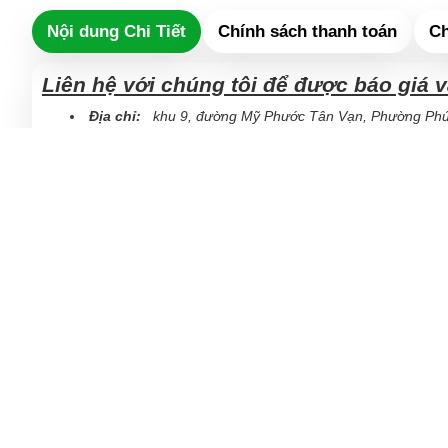
Nội dung Chi Tiết
Chính sách thanh toán
Ch
Liên hệ với chúng tôi để được báo giá 
Địa chỉ:
khu 9, đường Mỹ Phước Tân Vạn, Phường Phú 
0937365749
Mobile/Zalo: 098.335.3334 –
(báo gi
Email:
hpdcvn@gmail.com
www.inangiarebinhduong.vn
8709068 ACB Nguyen Khanh Hung
1903 5973 401 016 Techcombank Nguyen Khanh 
0461 000 561 590 Vietcombank CÔNG TY TNHH H
VỊ TRÍ XƯỞNG IN (GOOGLE MAP)