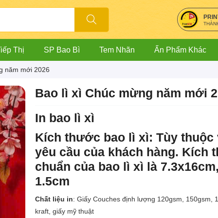
PRI
THÀN
iếp Thị
SP Bao Bì
Tem Nhãn
Ấn Phẩm Khác
ng năm mới 2026
Bao lì xì Chúc mừng năm mới 
In bao lì xì
Kích thước bao lì xì:
Tùy thuộc
yêu cầu của khách hàng. Kích 
chuẩn của bao lì xì là 7.3x16cm
1.5cm
Chất liệu in
: Giấy Couches định lượng 120gsm, 150gsm, 
kraft, giấy mỹ thuật