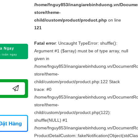
/home/fnguy853/inangiarebinhduong.vn/Docume
store/theme-
child/custom/product/product.php
on line
121
Fatal error
: Uncaught TypeError: shuffle():
a Ngay
Argument #1 ($array) must be of type array, null
 toán ngay
given in
/home/fnguy853/inangiarebinhduong.vn/DocumentRo
store/theme-
child/custom/product/product.php:122 Stack
trace: #0
/home/fnguy853/inangiarebinhduong.vn/DocumentRo
store/theme-
child/custom/product/product.php(122):
shuffle(NULL) #1
/home/fnguy853/inangiarebinhduong.vn/DocumentRoot
ProductDetailCustom::fakeNotification(Object(stdClas