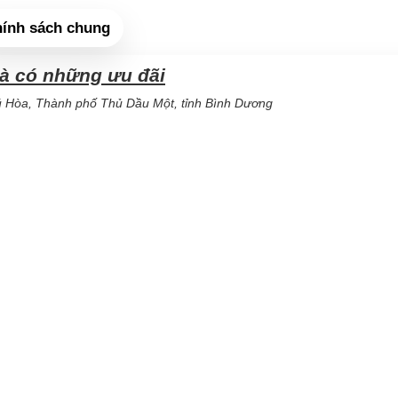
ính sách chung
và có những ưu đãi
Hòa, Thành phố Thủ Dầu Một, tỉnh Bình Dương
á) – 038 290 55 60 (Kế toán)
Hung
PDC (CN Tân BD)