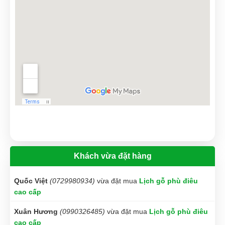
Công Định
(0272579905)
vừa đặt mua
Lịch gỗ phù điêu
cao cấp
Phạm Hoàng Phúc
(0726839197)
vừa đặt mua
Lịch gỗ phù
điêu cao cấp
Duyên Phan
(0117717921)
vừa đặt mua
Lịch gỗ phù điêu
cao cấp
Xuân Hồng
(0846511657)
vừa đặt mua
Lịch gỗ phù điêu
cao cấp
Hoàng Trung Nhân
(0521948813)
vừa đặt mua
Lịch gỗ
phù điêu cao cấp
Khách vừa đặt hàng
Quốc Việt
(0729980934)
vừa đặt mua
Lịch gỗ phù điêu
cao cấp
Xuân Hương
(0990326485)
vừa đặt mua
Lịch gỗ phù điêu
cao cấp