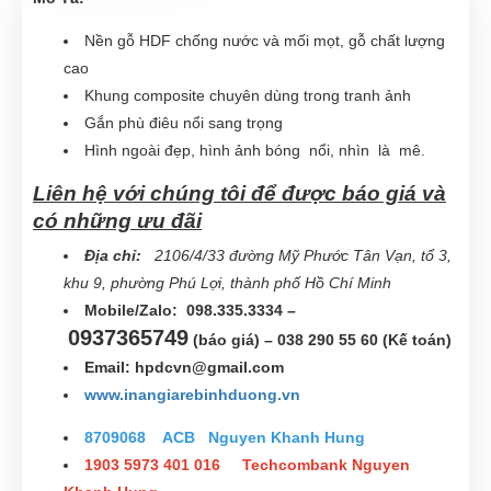
Nền gỗ HDF chống nước và mối mọt, gỗ chất lượng
cao
Khung composite chuyên dùng trong tranh ảnh
Gắn phù điêu nổi sang trọng
Hình ngoài đẹp, hình ảnh bóng nổi, nhìn là mê.
Liên hệ với chúng tôi để được báo giá và
có những ưu đãi
Địa chỉ:
2106/4/33 đường Mỹ Phước Tân Vạn, tổ 3,
khu 9, phường Phú Lợi, thành phố Hồ Chí Minh
Mobile/Zalo: 098.335.3334 –
0937365749
(báo giá) – 038 290 55 60 (Kế toán)
Email:
hpdcvn@gmail.com
www.inangiarebinhduong.vn
8709068 ACB Nguyen Khanh Hung
1903 5973 401 016 Techcombank Nguyen