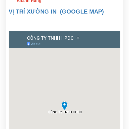
Khanh Hung
VỊ TRÍ XƯỞNG IN (GOOGLE MAP)
Lark Hoàng
(0791300599)
vừa đặt mua
Lịch gỗ phù điêu
cao cấp
Minh Quân Hoàng
(0204795831)
vừa đặt mua
Lịch gỗ phù
điêu cao cấp
Tô Hóa
(0522063420)
vừa đặt mua
Lịch gỗ phù điêu cao
cấp
Phú Quý
(0957387911)
vừa đặt mua
Lịch gỗ phù điêu cao
cấp