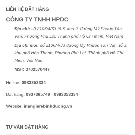
Tuấn Anh
(0703734263)
vừa đặt mua
Lịch gỗ phù điêu
LIÊN HỆ ĐẶT HÀNG
cao cấp
CÔNG TY TNHH HPDC
Trần Hiền
(0455837369)
vừa đặt mua
Lịch gỗ phù điêu
Địa chỉ:
số 2106/4/33 tổ 3, khu 9, đường Mỹ Phước Tân
cao cấp
Vạn, Phường Phú Lợi, Thành phố Hồ Chí Minh, Việt Nam
Thiên Phước
(0250240501)
vừa đặt mua
Lịch gỗ phù điêu
Địa chỉ mới:
số 2106/4/33 đường Mỹ Phước Tân Vạn, tổ 3,
cao cấp
khu phố Hòa Thạnh, Phường Phú Lợi, Thành phố Hồ Chí
Minh, Việt Nam
Xuân
(0372544054)
vừa đặt mua
Lịch gỗ phù điêu cao cấp
MST: 3702570447
Nguyễn Chí Tâm
(0832037485)
vừa đặt mua
Lịch gỗ phù
điêu cao cấp
Hotline:
0983353334
Thảo Trương
(0287075217)
vừa đặt mua
Lịch gỗ phù điêu
Đặt hàng:
0937365749 - 0983353334
cao cấp
Website:
inangiarebinhduong.vn
Thành Công
(0323609174)
vừa đặt mua
Lịch gỗ phù điêu
cao cấp
TƯ VẤN ĐẶT HÀNG
Cẩm Tú
(0793778698)
vừa đặt mua
Lịch gỗ phù điêu cao
cấp