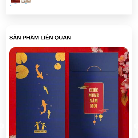
Hồ Hoàng Thái
(0867173413)
vừa đặt mua
Lịch gỗ phù
điêu cao cấp
Văn Chí Tâm
(0563381457)
vừa đặt mua
Lịch gỗ phù điêu
cao cấp
SẢN PHẨM LIÊN QUAN
Diệp Huyền
(0583189825)
vừa đặt mua
Lịch gỗ phù điêu
cao cấp
Phạm Thái Vũ
(0578850906)
vừa đặt mua
Lịch gỗ phù
điêu cao cấp
Vân Nguyễn
(0699007785)
vừa đặt mua
Lịch gỗ phù điêu
cao cấp
Nguyễn Minh Hiếu
(0390679669)
vừa đặt mua
Lịch gỗ phù
điêu cao cấp
Tuyến Nguyễn
(0161796068)
vừa đặt mua
Lịch gỗ phù
điêu cao cấp
Phát Đạt
(0139903680)
vừa đặt mua
Lịch gỗ phù điêu cao