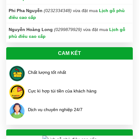
Phi Pha Nguyễn
(0232334348)
vừa đặt mua
Lịch gỗ phù
điêu cao cấp
Nguyễn Hoàng Long
(0299879929)
vừa đặt mua
Lịch gỗ
phù điêu cao cấp
Thiên Nhân
(0288448062)
vừa đặt mua
Lịch gỗ phù điêu
cao cấp
CAM KẾT
Trực Đặng
(0140774082)
vừa đặt mua
Lịch gỗ phù điêu
cao cấp
Chất lượng tốt nhất
Xuân An
(0557771250)
vừa đặt mua
Lịch gỗ phù điêu cao
cấp
Cực kì hợp túi tiền của khách hàng
Minh Tân
(0645484765)
vừa đặt mua
Lịch gỗ phù điêu cao
cấp
Dịch vụ chuyên nghiệp 24/7
Lại Thị Nhàn
(0234563073)
vừa đặt mua
Lịch gỗ phù điêu
cao cấp
Hữu Trọng
(0708810519)
vừa đặt mua
Lịch gỗ phù điêu