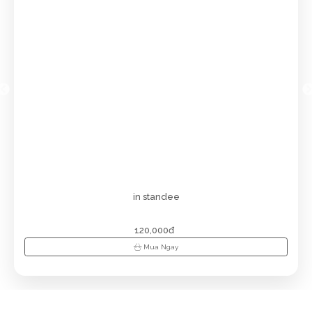
Thúy Hằng
(0580742772)
vừa đặt mua
Lịch gỗ phù điêu
cao cấp
Thanh Tâm
(0354234818)
vừa đặt mua
Lịch gỗ phù điêu
cao cấp
Nguyễn
(0389946610)
vừa đặt mua
Lịch gỗ phù điêu cao
cấp
Ngọc Diệp
(0372631362)
vừa đặt mua
Lịch gỗ phù điêu
cao cấp
Ngọc Anh Trần
(0173044345)
vừa đặt mua
Lịch gỗ phù
in standee
điêu cao cấp
120,000đ
Hoàng Ngân
(0640321676)
vừa đặt mua
Lịch gỗ phù điêu
Mua Ngay
cao cấp
Hải Nam
(0397374923)
vừa đặt mua
Lịch gỗ phù điêu cao
cấp