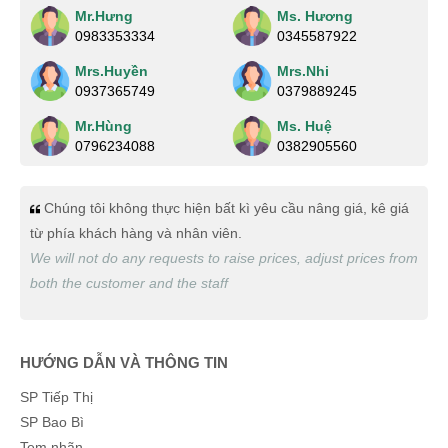
Mr.Hưng
Ms. Hương
Thanh Huy
(0892923118)
vừa đặt mua
Lịch gỗ phù điêu
0983353334
0345587922
cao cấp
Mrs.Huyền
Mrs.Nhi
0937365749
0379889245
Xuân Phúc
(0907913978)
vừa đặt mua
Lịch gỗ phù điêu
cao cấp
Mr.Hùng
Ms. Huệ
0796234088
0382905560
Nguyễn Tùng Dương
(0735023686)
vừa đặt mua
Lịch gỗ
phù điêu cao cấp
Chúng tôi không thực hiện bất kì yêu cầu nâng giá, kê giá
Thúy Liễu
(0589335870)
vừa đặt mua
Lịch gỗ phù điêu
từ phía khách hàng và nhân viên.
cao cấp
We will not do any requests to raise prices, adjust prices from
Quang Thành
(0439562520)
vừa đặt mua
Lịch gỗ phù
both the customer and the staff
điêu cao cấp
Thạch Lê
(0368103903)
vừa đặt mua
Lịch gỗ phù điêu cao
HƯỚNG DẪN VÀ THÔNG TIN
cấp
SP Tiếp Thị
Nguyễn Đông
(0954016227)
vừa đặt mua
Lịch gỗ phù
SP Bao Bì
điêu cao cấp
Tem nhãn