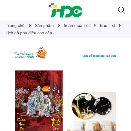
Trang chủ
Sản phẩm
In ấn mùa Tết
Bao lì xì
Lịch gỗ phù điêu cao cấp