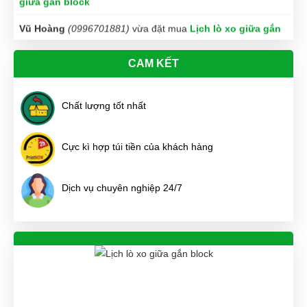
block
Như Ý Nguyễn
(0425582812)
vừa đặt mua
Lịch lò xo giữa
gắn block
CAM KẾT
Nguyễn Minh Hiếu
(0871594566)
vừa đặt mua
Lịch lò xo
giữa gắn block
Chất lượng tốt nhất
Lan Chi Trần
(0599616214)
vừa đặt mua
Lịch lò xo giữa
gắn block
Cực kì hợp túi tiền của khách hàng
Huỳnh Thị Diễm
(0135362407)
vừa đặt mua
Lịch lò xo
giữa gắn block
Dịch vụ chuyên nghiệp 24/7
Lương Văn Hồ
(0422126301)
vừa đặt mua
Lịch lò xo giữa
gắn block
Hữu Trọng
(0716704137)
vừa đặt mua
Lịch lò xo giữa gắn
block
Minh Thắng
(0396451018)
vừa đặt mua
Lịch lò xo giữa
gắn block