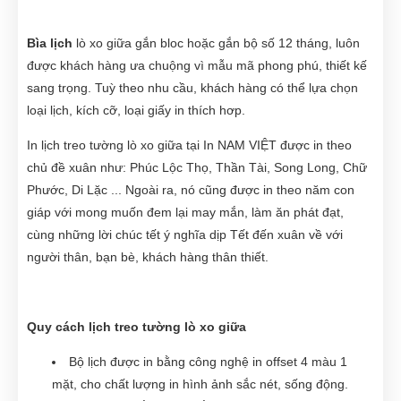
Bìa lịch
lò xo giữa gắn bloc hoặc gắn bộ số 12 tháng, luôn
được khách hàng ưa chuộng vì mẫu mã phong phú, thiết kế
sang trọng. Tuỳ theo nhu cầu, khách hàng có thể lựa chọn
loại lịch, kích cỡ, loại giấy in thích hơp.
In lịch treo tường lò xo giữa tại In NAM VIỆT được in theo
chủ đề xuân như: Phúc Lộc Thọ, Thần Tài, Song Long, Chữ
Phước, Di Lặc ... Ngoài ra, nó cũng được in theo năm con
giáp với mong muốn đem lại may mắn, làm ăn phát đạt,
cùng những lời chúc tết ý nghĩa dịp Tết đến xuân về với
người thân, bạn bè, khách hàng thân thiết.
Quy cách lịch treo tường lò xo giữa
Bộ lịch được in bằng công nghệ in offset 4 màu 1
mặt, cho chất lượng in hình ảnh sắc nét, sống động.