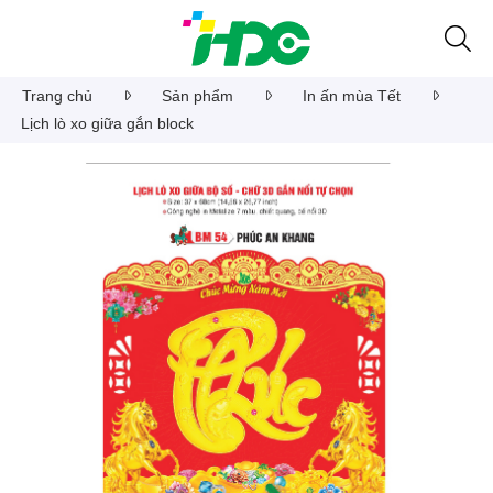
Trang chủ
Sản phẩm
In ấn mùa Tết
Lịch lò xo giữa gắn block