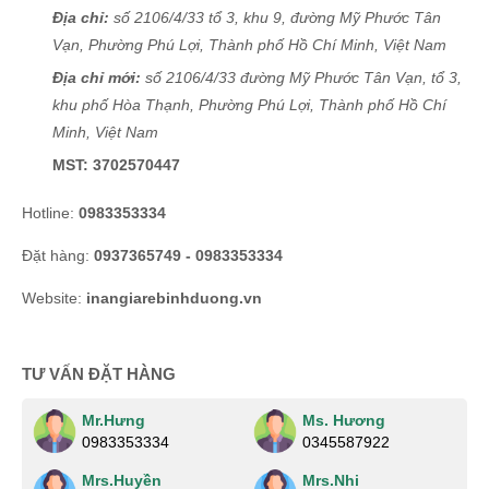
Xuân Hải
(0434448126)
vừa đặt mua
Lịch lò xo giữa gắn
Địa chỉ:
số 2106/4/33 tổ 3, khu 9, đường Mỹ Phước Tân
block
Vạn, Phường Phú Lợi, Thành phố Hồ Chí Minh, Việt Nam
Địa chỉ mới:
số 2106/4/33 đường Mỹ Phước Tân Vạn, tổ 3,
Thanh Bình
(0990576453)
vừa đặt mua
Lịch lò xo giữa
gắn block
khu phố Hòa Thạnh, Phường Phú Lợi, Thành phố Hồ Chí
Minh, Việt Nam
Nguyễn Tùng Dương
(0961190216)
vừa đặt mua
Lịch lò
MST: 3702570447
xo giữa gắn block
Ngọc Anh Trần
(0901491968)
vừa đặt mua
Lịch lò xo giữa
Hotline:
0983353334
gắn block
Đặt hàng:
0937365749 - 0983353334
Thiên Phước
(0455075359)
vừa đặt mua
Lịch lò xo giữa
Website:
inangiarebinhduong.vn
gắn block
Đức Phan
(0309528484)
vừa đặt mua
Lịch lò xo giữa gắn
block
TƯ VẤN ĐẶT HÀNG
Ánh Tuyết
(0490644888)
vừa đặt mua
Lịch lò xo giữa gắn
Mr.Hưng
Ms. Hương
block
0983353334
0345587922
Quang Khang
(0339249000)
vừa đặt mua
Lịch lò xo giữa
Mrs.Huyền
Mrs.Nhi