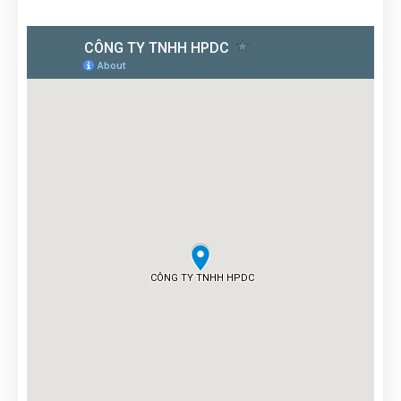
Thiên Nhân
(0361647031)
vừa đặt mua
Lịch lò xo giữa
gắn block
Tuyến Nguyễn
(0847023834)
vừa đặt mua
Lịch lò xo giữa
gắn block
Đinh Phước
(0231433386)
vừa đặt mua
Lịch lò xo giữa
gắn block
Đăng Khôi
(0540742173)
vừa đặt mua
Lịch lò xo giữa gắn
block
Công Định
(0659250659)
vừa đặt mua
Lịch lò xo giữa gắn
block
Anh Minh
(0278468954)
vừa đặt mua
Lịch lò xo giữa gắn
block
Nguyễn Phước Đạt
(0206315676)
vừa đặt mua
Lịch lò xo
giữa gắn block