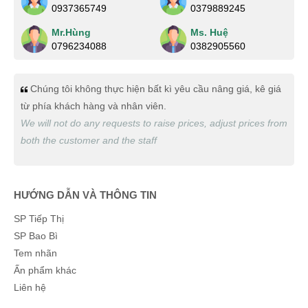
0937365749
0379889245
gắn block
Mr.Hùng
Ms. Huệ
Trần Hiền
(0540363927)
vừa đặt mua
Lịch lò xo giữa gắn
0796234088
0382905560
block
Lê Chí Trung
(0111424306)
vừa đặt mua
Lịch lò xo giữa
Chúng tôi không thực hiện bất kì yêu cầu nâng giá, kê giá
gắn block
từ phía khách hàng và nhân viên.
Xuân Hồng
(0865660344)
vừa đặt mua
Lịch lò xo giữa gắn
We will not do any requests to raise prices, adjust prices from
block
both the customer and the staff
Nguyễn Bích Ngọc
(0534771887)
vừa đặt mua
Lịch lò xo
giữa gắn block
HƯỚNG DẪN VÀ THÔNG TIN
Thúy Hằng
(0266475580)
vừa đặt mua
Lịch lò xo giữa gắn
block
SP Tiếp Thị
SP Bao Bì
Quốc Việt
(0654759795)
vừa đặt mua
Lịch lò xo giữa gắn
Tem nhãn
block
Ấn phẩm khác
Duyên Phan
(0726816046)
vừa đặt mua
Lịch lò xo giữa
Liên hệ
gắn block