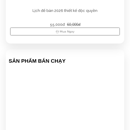
block
Lịch để bàn 2026 thiết kế độc quyền
Ngọc Thanh Bùi
(0969632096)
vừa đặt mua
Lịch lò xo
giữa gắn block
55,000đ
60,000đ
Mua Ngay
Văn Chí Tâm
(0874896876)
vừa đặt mua
Lịch lò xo giữa
gắn block
Như Ý
(0989148249)
vừa đặt mua
Lịch lò xo giữa gắn
block
SẢN PHẨM BÁN CHẠY
Trung Đức
(0981912096)
vừa đặt mua
Lịch lò xo giữa gắn
block
Võ Minh Thiện
(0290232441)
vừa đặt mua
Lịch lò xo giữa
gắn block
Nguyễn Thị Ngọc Nhi
(0729004572)
vừa đặt mua
Lịch lò
xo giữa gắn block
Minh Đức
(0468279604)
vừa đặt mua
Lịch lò xo giữa gắn
block