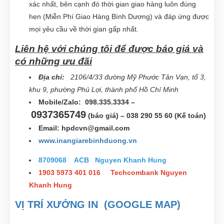
xác nhất, bên cạnh đó thời gian giao hàng luôn đúng
hẹn (Miễn Phí Giao Hàng Bình Dương) và đáp ứng được
mọi yêu cầu về thời gian gấp nhất.
Liên hệ với chúng tôi để được báo giá và
có những ưu đãi
Địa chỉ:
2106/4/33 đường Mỹ Phước Tân Vạn, tổ 3,
khu 9, phường Phú Lợi, thành phố Hồ Chí Minh
Mobile/Zalo: 098.335.3334 –
0937365749
(báo giá) – 038 290 55 60 (Kế toán)
Email:
hpdcvn@gmail.com
www.inangiarebinhduong.vn
8709068 ACB Nguyen Khanh Hung
1903 5973 401 016 Techcombank Nguyen
Khanh Hung
VỊ TRÍ XƯỞNG IN (GOOGLE MAP)